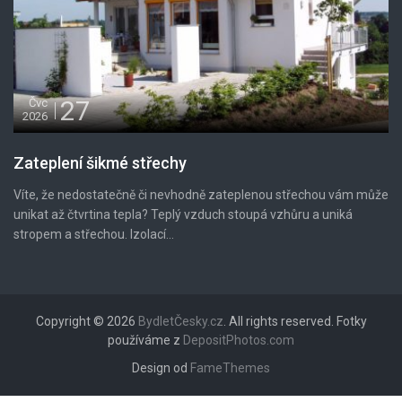
27
Čvc
2026
Zateplení šikmé střechy
Víte, že nedostatečně či nevhodně zateplenou střechou vám může
unikat až čtvrtina tepla? Teplý vzduch stoupá vzhůru a uniká
stropem a střechou. Izolací...
Copyright © 2026
BydletČesky.cz
. All rights reserved. Fotky
používáme z
DepositPhotos.com
Design od
FameThemes