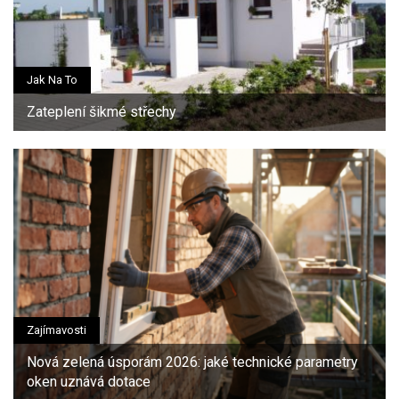
Jak Na To
Zateplení šikmé střechy
Zajímavosti
Nová zelená úsporám 2026: jaké technické parametry
oken uznává dotace