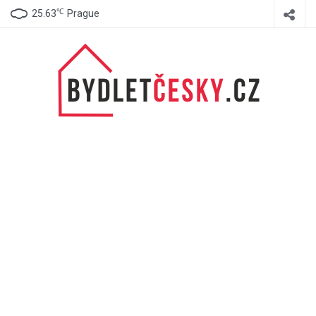
℃
25.63
Prague
BydletČesky.