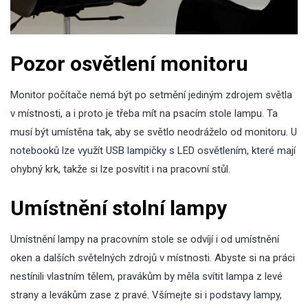
Pozor osvětlení monitoru
Monitor počítače nemá být po setmění jediným zdrojem světla
v místnosti, a i proto je třeba mít na psacím stole lampu. Ta
musí být umístěna tak, aby se světlo neodráželo od monitoru. U
notebooků lze využít USB lampičky s LED osvětlením, které mají
ohybný krk, takže si lze posvítit i na pracovní stůl.
Umístnění stolní lampy
Umístnění lampy na pracovním stole se odvíjí i od umístnění
oken a dalších světelných zdrojů v místnosti. Abyste si na práci
nestínili vlastním tělem, pravákům by měla svítit lampa z levé
strany a levákům zase z pravé. Všímejte si i podstavy lampy,