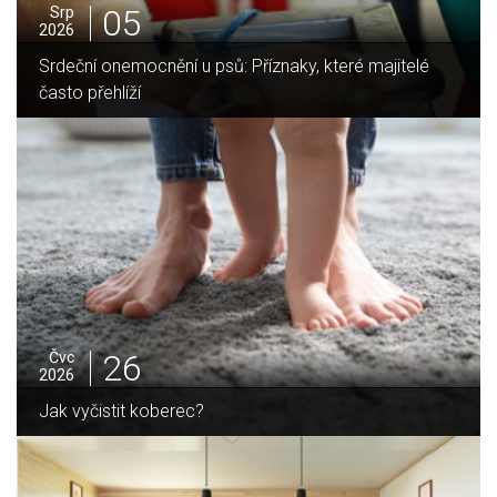
05
Srp
2026
znaky, které majitelé
Jak vybrat ideální krbovou vložk
domov
25
Čvc
2026
Jak sušit pomeranče a citrusy je