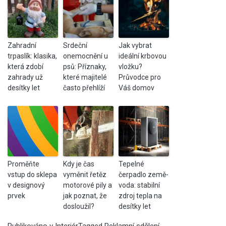
Zahradní
Srdeční
Jak vybrat
trpaslík: klasika,
onemocnění u
ideální krbovou
která zdobí
psů: Příznaky,
vložku?
zahrady už
které majitelé
Průvodce pro
desítky let
často přehlíží
Váš domov
Proměňte
Kdy je čas
Tepelné
vstup do sklepa
vyměnit řetěz
čerpadlo země-
v designový
motorové pily a
voda: stabilní
prvek
jak poznat, že
zdroj tepla na
dosloužil?
desítky let