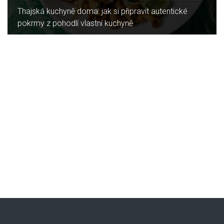
připravit autentické
Jaký je rozdíl mezi indukční a sk
hyně
deskou?