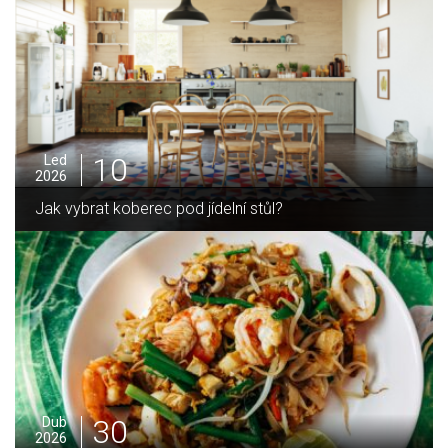
05
Pro
2025
í stůl?
Jak zvládnout vánoční úklid bez
16
Led
2026