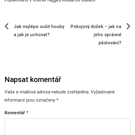
Publikováno v
Interiér
Tagged
Reklamní sdělení
Navigace
Jak nejlépe sušit houby
Pokojový ibišek – jak na
a jak je uchovat?
jeho správné
pro
pěstování?
příspěvek
Napsat komentář
Vaše e-mailová adresa nebude zveřejněna.
Vyžadované
informace jsou označeny
*
Komentář
*