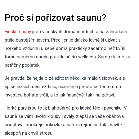
Proč si pořizovat saunu?
Finské sauny
jsou v českých domácnostech a na zahradách
stále častějším jevem. Přeci jen je daleko levnější užívat si
horkého vzduchu u sebe doma prakticky zadarmo než kvůli
tomu samému chodit pravidelně do wellness. Samozřejmě za
patřičný poplatek.
Je pravda, že nejde o záležitost několika málo tisícovek, ale
spíše nižších desítek tisíc, nicméně i přesto se tento druh
investice bohatě vrátí, a to jak finančně, tak i na zdraví.
Horké páry jsou totiž blahodárné pro lidské tělo i psychiku. V
sauně se vám uvolní klouby i svaly, zlepší se vaše oběhová
soustava, pookřeje pokožka a samozřejmě se tak zbavíte
alespoň na chvíli stresu.