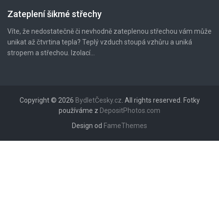
Zateplení šikmé střechy
Víte, že nedostatečně či nevhodně zateplenou střechou vám může
unikat až čtvrtina tepla? Teplý vzduch stoupá vzhůru a uniká
stropem a střechou. Izolací...
Copyright © 2026
BydletČesky.cz
. All rights reserved. Fotky
používáme z
DepositPhotos.com
Design od
FameThemes