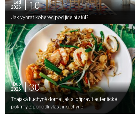
10
Led
2026
Jak vybrat koberec pod jídelní stůl?
30
Dub
2026
Thajská kuchyně doma: jak si připravit autentické
pokrmy z pohodlí vlastní kuchyně