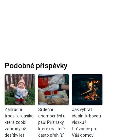
Podobné příspěvky
Zahradní
Srdeční
Jak vybrat
trpaslík: klasika,
onemocnění u
ideální krbovou
která zdobí
psů: Příznaky,
vložku?
zahrady už
které majitelé
Průvodce pro
desítky let
často přehlíží
Váš domov