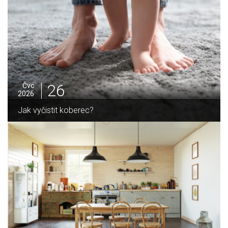
26
Čvc
2026
Jak vyčistit koberec?