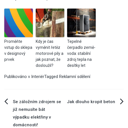
Proměňte
Kdy je čas
Tepelné
vstup do sklepa
vyměnit řetěz
čerpadlo země-
v designový
motorové pily a
voda: stabilní
prvek
jak poznat, že
zdroj tepla na
dosloužil?
desítky let
Publikováno v
Interiér
Tagged
Reklamní sdělení
Navigace
Se záložním zdrojem se
Jak dlouho kropit beton
již nemusíte bát
pro
výpadku elektřiny v
domácnosti!