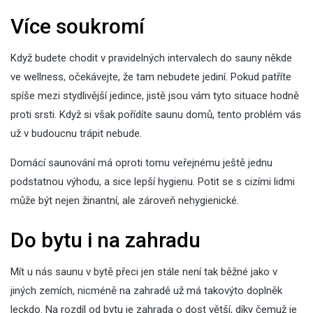
Více soukromí
Když budete chodit v pravidelných intervalech do sauny někde
ve wellness, očekávejte, že tam nebudete jediní. Pokud patříte
spíše mezi stydlivější jedince, jistě jsou vám tyto situace hodně
proti srsti. Když si však pořídíte saunu domů, tento problém vás
už v budoucnu trápit nebude.
Domácí saunování má oproti tomu veřejnému ještě jednu
podstatnou výhodu, a sice lepší hygienu. Potit se s cizími lidmi
může být nejen žinantní, ale zároveň nehygienické.
Do bytu i na zahradu
Mít u nás saunu v bytě přeci jen stále není tak běžné jako v
jiných zemích, nicméně na zahradě už má takovýto doplněk
leckdo. Na rozdíl od bytu je zahrada o dost větší, díky čemuž je