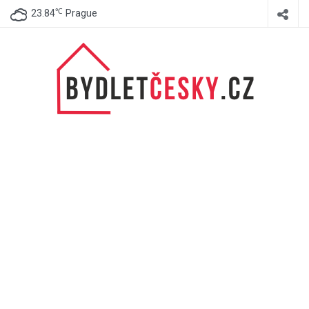
℃
23.84
Prague
BydletČesky.