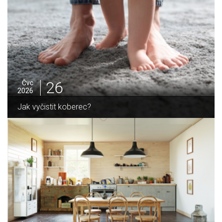
26
Čvc
2026
Jak vyčistit koberec?