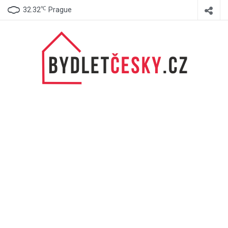
℃
32.32
Prague
BydletČesky.