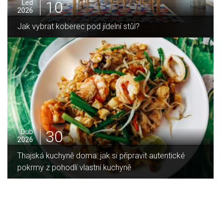
10
Led
2026
Jak vybrat koberec pod jídelní stůl?
30
Dub
2026
Thajská kuchyně doma: jak si připravit autentické
pokrmy z pohodlí vlastní kuchyně