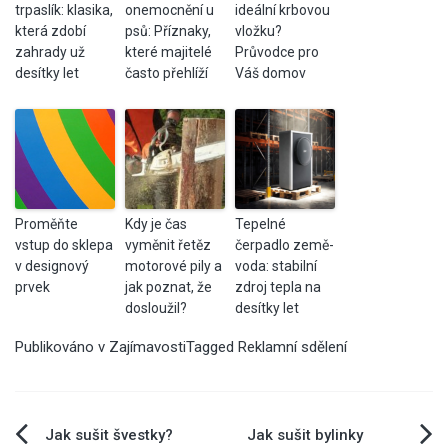
trpaslík: klasika,
onemocnění u
ideální krbovou
která zdobí
psů: Příznaky,
vložku?
zahrady už
které majitelé
Průvodce pro
desítky let
často přehlíží
Váš domov
Proměňte
Kdy je čas
Tepelné
vstup do sklepa
vyměnit řetěz
čerpadlo země-
v designový
motorové pily a
voda: stabilní
prvek
jak poznat, že
zdroj tepla na
dosloužil?
desítky let
Publikováno v
Zajímavosti
Tagged
Reklamní sdělení
Navigace
Jak sušit švestky?
Jak sušit bylinky