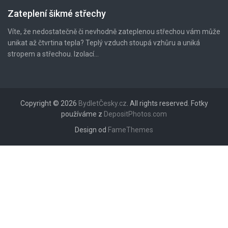
Zateplení šikmé střechy
Víte, že nedostatečně či nevhodně zateplenou střechou vám může
unikat až čtvrtina tepla? Teplý vzduch stoupá vzhůru a uniká
stropem a střechou. Izolací...
Copyright © 2026
BydletČesky.cz
. All rights reserved. Fotky
používáme z
DepositPhotos.com
Design od
FameThemes