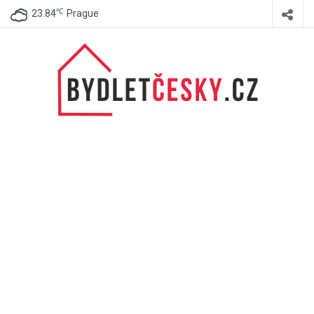
℃
23.84
Prague
BydletČesky.