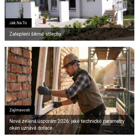
Jak Na To
Zateplení šikmé střechy
Zajímavosti
Nová zelená úsporám 2026: jaké technické parametry
oken uznává dotace