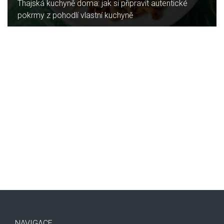
é
Jaký je rozdíl mezi indukční a sklokeramickou
deskou?
NAVIGACE