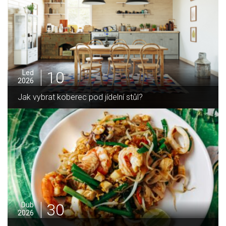
05
Pro
2025
Jak zvládnout vánoční úklid bez námahy
16
Led
2026