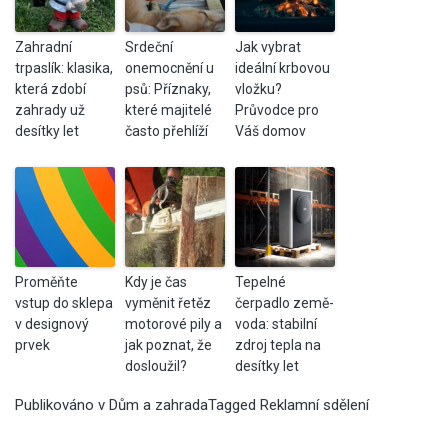
Zahradní
Srdeční
Jak vybrat
trpaslík: klasika,
onemocnění u
ideální krbovou
která zdobí
psů: Příznaky,
vložku?
zahrady už
které majitelé
Průvodce pro
desítky let
často přehlíží
Váš domov
Proměňte
Kdy je čas
Tepelné
vstup do sklepa
vyměnit řetěz
čerpadlo země-
v designový
motorové pily a
voda: stabilní
prvek
jak poznat, že
zdroj tepla na
dosloužil?
desítky let
Publikováno v
Dům a zahrada
Tagged
Reklamní sdělení