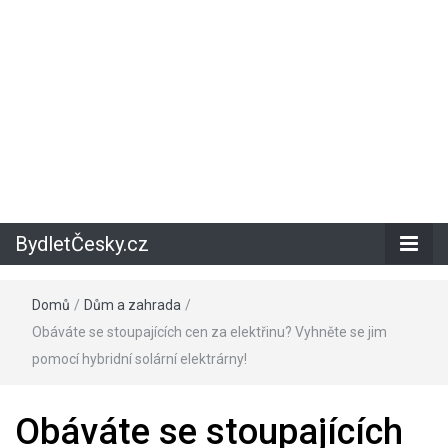
BydletČesky.cz
Domů
/
Dům a zahrada
/
Obáváte se stoupajících cen za elektřinu? Vyhněte se jim
pomocí hybridní solární elektrárny!
Obáváte se stoupajících