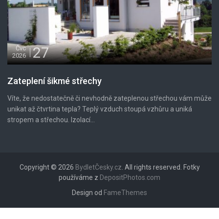
27
Čvc
2026
Zateplení šikmé střechy
Víte, že nedostatečně či nevhodně zateplenou střechou vám může
unikat až čtvrtina tepla? Teplý vzduch stoupá vzhůru a uniká
stropem a střechou. Izolací...
Copyright © 2026
BydletČesky.cz
. All rights reserved. Fotky
používáme z
DepositPhotos.com
Design od
FameThemes