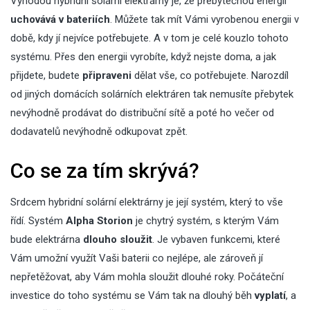
Výhodou hybridní solární elektrárny je, že přebytečnou energii
uchovává v bateriích
. Můžete tak mít Vámi vyrobenou energii v
době, kdy jí nejvíce potřebujete. A v tom je celé kouzlo tohoto
systému. Přes den energii vyrobíte, když nejste doma, a jak
přijdete, budete
připraveni
dělat vše, co potřebujete. Narozdíl
od jiných domácích solárních elektráren tak nemusíte přebytek
nevýhodně prodávat do distribuční sítě a poté ho večer od
dodavatelů nevýhodně odkupovat zpět.
Co se za tím skrývá?
Srdcem hybridní solární elektrárny je její systém, který to vše
řídí. Systém
Alpha Storion
je chytrý systém, s kterým Vám
bude elektrárna
dlouho sloužit
. Je vybaven funkcemi, které
Vám umožní využít Vaši baterii co nejlépe, ale zároveň jí
nepřetěžovat, aby Vám mohla sloužit dlouhé roky. Počáteční
investice do toho systému se Vám tak na dlouhý běh
vyplatí
, a