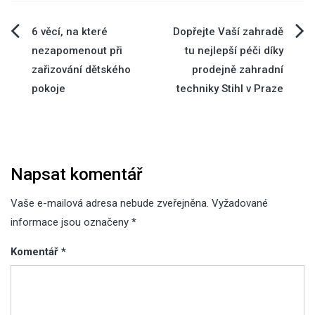
Navigace
6 věcí, na které
Dopřejte Vaší zahradě
nezapomenout při
tu nejlepší péči díky
pro
zařizování dětského
prodejně zahradní
pokoje
techniky Stihl v Praze
příspěvek
Napsat komentář
Vaše e-mailová adresa nebude zveřejněna.
Vyžadované
informace jsou označeny
*
Komentář
*