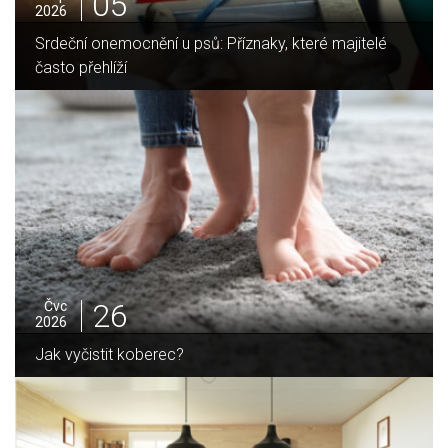
05
2026
lé
Jak vybrat ideální krbovou vložku? Průvodce pro Vá
domov
25
Čvc
2026
Jak sušit pomeranče a citrusy jednoduše