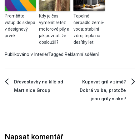
Proměňte
Kdy je čas
Tepelné
vstup do sklepa
vyměnit řetěz
čerpadlo země-
v designový
motorové pily a
voda: stabilní
prvek
jak poznat, že
zdroj tepla na
dosloužil?
desítky let
Publikováno v
Interiér
Tagged
Reklamní sdělení
Navigace
Dřevostavby na klíč od
Kupovat gril v zimě?
Martinice Group
Dobrá volba, protože
pro
jsou grily v akci!
příspěvek
Napsat komentář