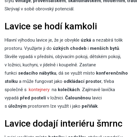
stylu
vintage
,
provensálském
,
skandinávském
,
moderním
,
trad
Skrývají v sobě obrovský potenciál.
Lavice se hodí kamkoli
Hlavní výhodou lavice je, že je obvykle
úzká
a nezabírá tolik
prostoru. Využijete ji do
úzkých chodeb
i
menších bytů
.
Skvěle vypadá v předsíni, obývacím pokoji, dětském pokoji,
v ložnici, kuchyni, v jídelně i koupelně. Zastane
funkci
sedacího
nábytku
, dá se využít místo
konferenčního
stolku
a může fungovat jako
odkládací prostor
, třeba
společně s
kontejnery
na
kolečkách
. Zajímavě lavička
vypadá
před postelí
v ložnici.
Čalouněnou
lavici
s
úložným
prostorem lze využít i jako
peřiňák
.
Lavice dodají interiéru šmrnc