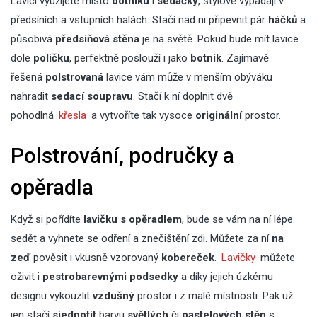
Lavici využijete místo
botníku
i
sedačky
, stylově vypadají v
předsíních a vstupních halách. Stačí nad ni připevnit pár
háčků
a
působivá
předsíňová stěna
je na světě. Pokud bude mít lavice
dole
poličku
, perfektně poslouží i jako
botník
. Zajímavě
řešená
polstrovaná
lavice vám může v menším obýváku
nahradit
sedací soupravu
. Stačí k ní doplnit dvě
pohodlná
křesla
a vytvoříte tak vysoce
originální
prostor.
Polstrování, područky a
opěradla
Když si pořídíte
lavičku s opěradlem
, bude se vám na ní lépe
sedět a vyhnete se odření a znečištění zdi. Můžete za ní
na
zeď
pověsit i vkusně vzorovaný
kobereček
.
Lavičky
můžete
oživit i
pestrobarevnými podsedky
a díky jejich úzkému
designu vykouzlit
vzdušný
prostor i z malé místnosti. Pak už
jen stačí
sjednotit
barvu
světlých
či
pastelových stěn
s