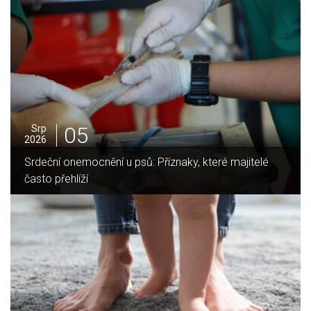
5
05
Srp
2026
mocnění u psů: Příznaky, které majitelé
Jak vybrat ideá
ží
domov