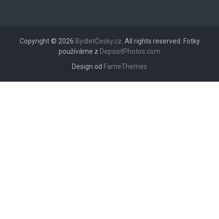
Copyright © 2026
BydletČesky.cz
. All rights reserved. Fotky
používáme z
DepositPhotos.com
Design od
FameThemes