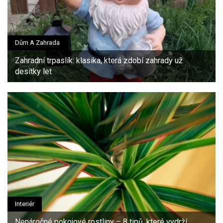
Dům A Zahrada
Zahradní trpaslík: klasika, která zdobí zahrady už
desítky let
Interiér
Nenáročné pokojové rostliny – 8 tipů, které vydrží