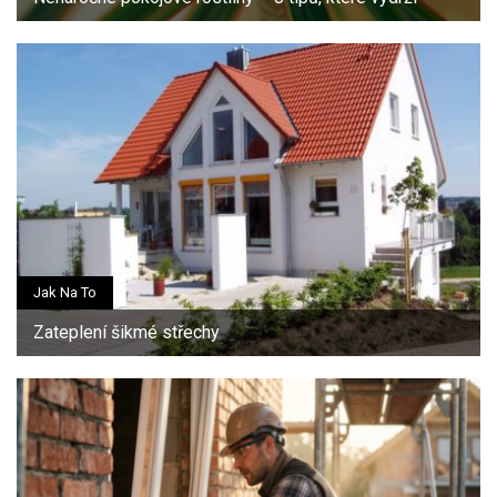
Jak Na To
Zateplení šikmé střechy