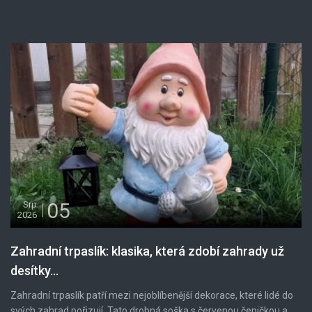
05
Srp
2026
Zahradní trpaslík: klasika, která zdobí zahrady už
desítky...
Zahradní trpaslík patří mezi nejoblíbenější dekorace, které lidé do
svých zahrad pořizují. Tato drobná soška s červenou čepičkou a