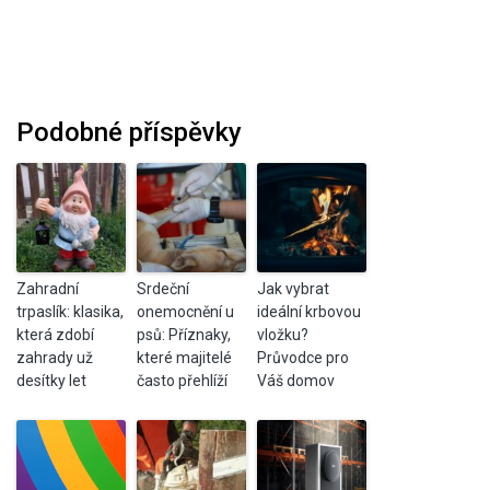
Podobné příspěvky
Zahradní
Srdeční
Jak vybrat
trpaslík: klasika,
onemocnění u
ideální krbovou
která zdobí
psů: Příznaky,
vložku?
zahrady už
které majitelé
Průvodce pro
desítky let
často přehlíží
Váš domov