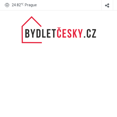
℃
24.82
Prague
BydletČesky.