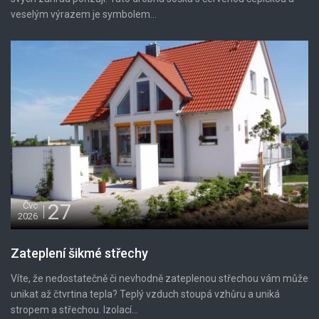
veselým výrazem je symbolem...
27
Čvc
2026
Zateplení šikmé střechy
Víte, že nedostatečně či nevhodně zateplenou střechou vám může
unikat až čtvrtina tepla? Teplý vzduch stoupá vzhůru a uniká
stropem a střechou. Izolací...