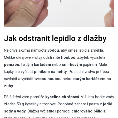
Jak odstranit lepidlo z dlažby
Nejdříve skvrnu namočte
vodou
, aby směs lepidla změkla.
Měkké okrajové vrstvy odstraňte
houbou
. Zbytek vyčistěte
pemzou
, tvrdým
kartáčem
nebo
smirkovým
papírem. Malé
kapky lze vyčistit
pilníkem na nehty
. Poslední vrstvu je třeba
navlhčit a vyčistit
tvrdou houbou
nebo
starým kartáčkem na
zuby
.
Při čištění vám pomůže
kyselina citrónová
. V 1 litru horké vody
zřeďte 50 g kyseliny citronové. Podobně zabere i pasta z
jedlé
sody a vody
. Dlažbu vyčistíte i pomocí
chlorového bělidla
,