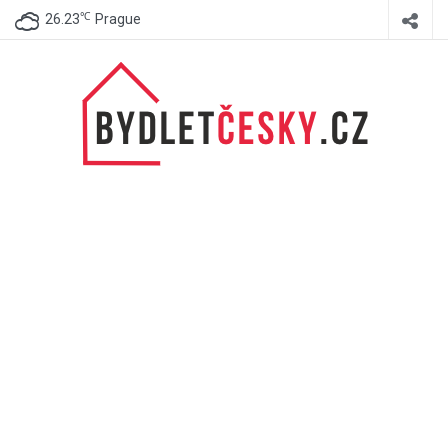
℃
26.23
Prague
BydletČesky.