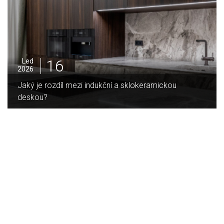
16
Led
2026
Jaký je rozdíl mezi indukční a sklokeramickou
deskou?