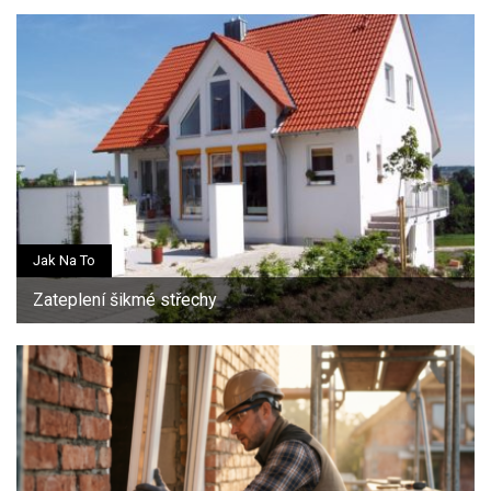
Jak Na To
Zateplení šikmé střechy