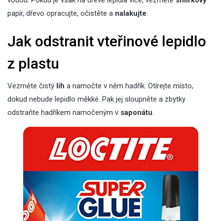
vodou. Pokud je však na dřevě lepidla více, vezměte
smirkový
papír, dřevo opracujte, očistěte a
nalakujte
.
Jak odstranit vteřinové lepidlo
z plastu
Vezměte čistý
líh
a namočte v něm hadřík. Otírejte místo,
dokud nebude lepidlo měkké. Pak jej sloupněte a zbytky
odstraňte hadříkem namočeným v
saponátu
.