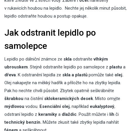
které zředíte ve 2 litrech vody. Zabere i
ocet
nanesený
v rukavicích houbou na lepidlo. Nechte jej několik minut působit,
lepidlo odstraňte houbou a postup opakuje.
Jak odstranit lepidlo po
samolepce
Lepidlo po dálniční známce ze
skla
odstraníte
vlhkým
ubrouskem
. Stejně odstraníte
lepidlo po samolepce
z
plastu
a
dřeva
. K odstranění lepidla ze
skla a plastů
pomůže také
olej.
Olej nakapejte na měkký hadřík a přiložte ho na zbytky lepidla.
Pak ho nechte chvíli působit. Zbytek opatrně seškrábněte
škrabkou
na čistění
sklokeramických desek
. Místo omyjte
mýdlovou
vodou.
Esenciální olej
, například
eukalyptový
,
odstraní lepidlo z
keramiky
a
dlaždic
. Použít můžete i
líh
či
technický benzín.
Můžete zkusit také zbytky lepidla nahřát
fénem
a seškrábnout.