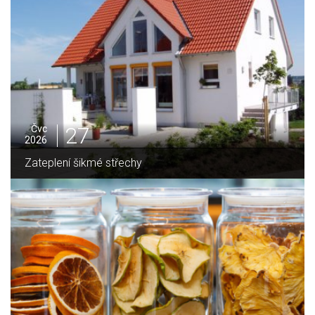
27
Čvc
2026
Zateplení šikmé střechy