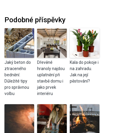
Podobné příspěvky
Jaký beton do
Dřevěné
Kala do pokoje i
ztraceného
hranoly najdou
na zahradu.
bednění:
uplatnění při
Jak na její
Důležité tipy
stavbě domu i
pěstování?
pro správnou
jako prvek
volbu
interiéru