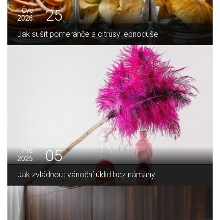
25
Čvc
2026
Jak sušit pomeranče a citrusy jednoduše
05
Pro
2025
Jak zvládnout vánoční úklid bez námahy