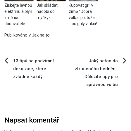
Získejte levnou
Jak skládat
Kupovat gril v
elektřinu a plyn
nádobí do
zimě? Dobrá
změnou
myčky?
volba, protože
dodavatele
jsou grily v akci!
Publikováno v
Jak na to
Navigace
13 tipů na podzimní
Jaký beton do
dekorace, které
ztraceného bednění:
pro
zvládne každý
Důležité tipy pro
správnou volbu
příspěvek
Napsat komentář