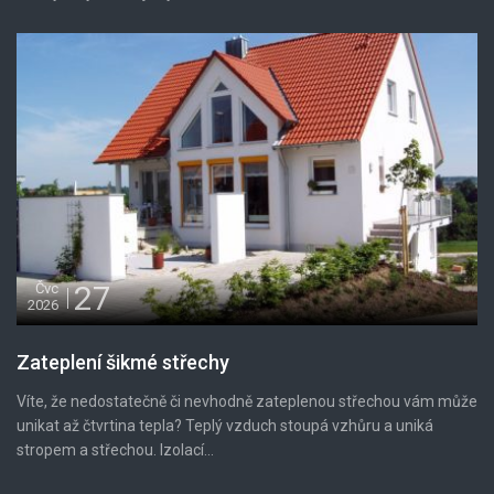
27
Čvc
2026
Zateplení šikmé střechy
Víte, že nedostatečně či nevhodně zateplenou střechou vám může
unikat až čtvrtina tepla? Teplý vzduch stoupá vzhůru a uniká
stropem a střechou. Izolací...