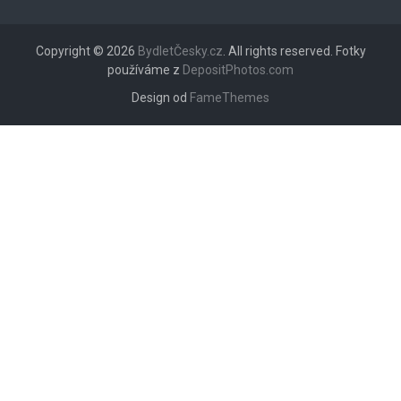
Copyright © 2026
BydletČesky.cz
. All rights reserved. Fotky
používáme z
DepositPhotos.com
Design od
FameThemes