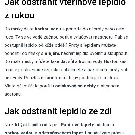
Jak odstranit vteřinové lepidlo
z rukou
Do misky dejte
horkou vodu
a ponořte do ní prsty nebo celé
ruce. Ty se ve vodě začnou potit a vylučovat mastnotu. Pak se
postupně lepidlo od kůže oddělí. Prsty s lepidlem můžete
ponořit i do misky s
olejem
, nechat lepidlo uvolnit a sloupnout.
Do malé misky můžete také
dát
sůl a trochu vody. Hustou kaší
mněte postiženou kůži, ruku opláchněte a pak mněte prsty solí
bez vody. Použít lze i
aceton
a stejný postup jako u dřeva.
Místo něj můžete použít i
odlakovač na nehty
s obsahem
acetonu.
Jak odstranit lepidlo ze zdi
Na zdi bývá lepidlo od tapet.
Papírové tapety
odstraníte
horkou vodou
s
odstraňovačem tapet
. Usnadní vám práci a